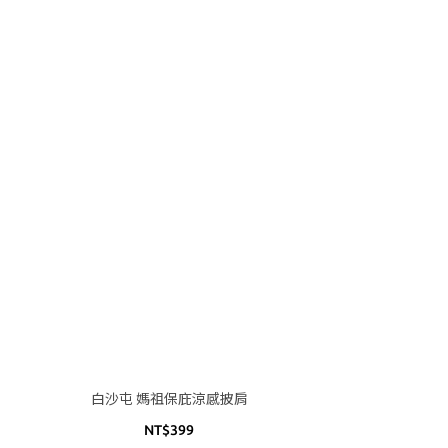
白沙屯 媽祖保庇涼感披肩
NT$399