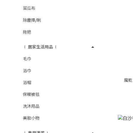
菜瓜布
除塵撢/刷
拖把
∣ 居家生活用品 ∣
毛巾
浴巾
魔乾
浴帽
保暖被毯
洗沐用品
美妝小物