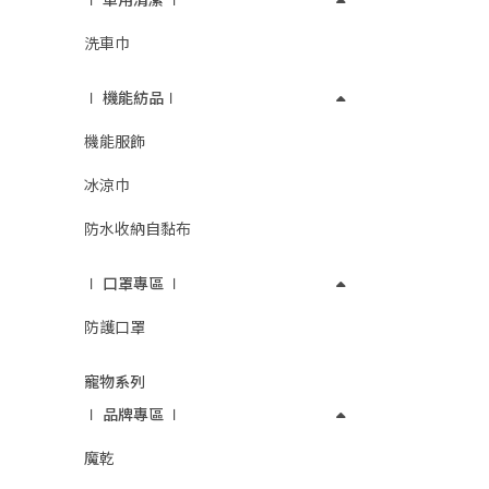
∣ 車用清潔 ∣
洗車巾
∣ 機能紡品∣
機能服飾
冰涼巾
防水收納自黏布
∣ 口罩專區 ∣
防護口罩
寵物系列
∣ 品牌專區 ∣
魔乾