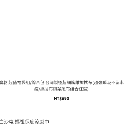
魔乾 超值福袋組/綜合包 台灣製極超細纖維擦拭布(超強瞬吸不留水
痕/擦拭布與菜瓜布組合任選)
NT$690