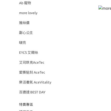
Ab 寵物
more lovely
雅絲儂
甜心公主
啵亮
EYL'S 艾爾絲
艾司鉄克AceTec
愛撕貼刻 AceTec
樂活養氣 AceVitality
百適達 BEST DAY
特賣專區