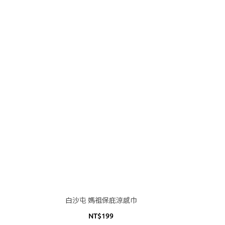
白沙屯 媽祖保庇涼感巾
NT$199