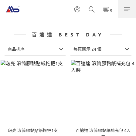
百適達 BEST DAY
商品排序
每頁顯示 24 個
啵亮 滾筒膠黏貼紙拖把1支
百適達 滾筒膠黏紙補充包 4入