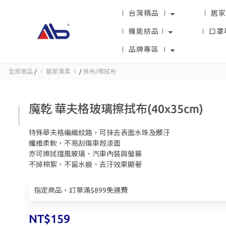
∣ 台灣精品 ∣
∣ 居家
∣ 機能紡品∣
∣ 口罩
∣ 品牌專區 ∣
全部商品
/
∣ 居家清潔 ∣
/
抹布/擦拭布
魔乾 華夫格玻璃擦拭布(40x35cm)
特殊華夫格編織紋路，可抹去表面水珠及髒汙
纖維柔軟，不易刮傷車殼漆面
亦可擦拭擋風玻璃、汽車內裝與螢幕
不掉棉絮、不留水痕、去汙效果顯著
指定商品，訂單滿$899免運費
NT$159