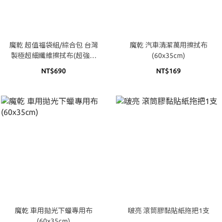
魔乾 超值福袋組/綜合包 台灣
魔乾 汽車清潔萬用擦拭布
製極超細纖維擦拭布(超強瞬
(60x35cm)
吸不留水痕/擦拭布與菜瓜布
NT$690
NT$169
組合任選)
魔乾 車用拋光下蠟專用布
啵亮 滾筒膠黏貼紙拖把1支
(60x35cm)