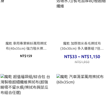
魔乾 車用專業蝌蚪萬用擦拭
魔乾 加厚微米長毛擦拭布
布(40x35cm) 強力吸水擦乾
(30x30cm) 多入優惠組 7倍強
車身
效吸水力/長毛加厚款/極超細
NT$159
NT$33 ~ NT$1,150
纖維
NT$1,950