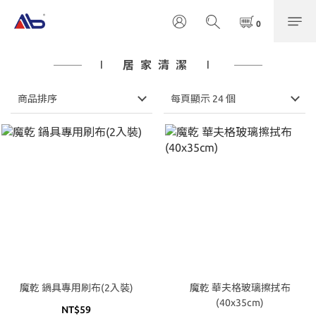
∣ 居家清潔 ∣
商品排序
每頁顯示 24 個
魔乾 鍋具專用刷布(2入裝)
魔乾 華夫格玻璃擦拭布
(40x35cm)
NT$59