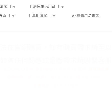
清潔 ∣
∣ 居家生活用品 ∣
專區 ∣
∣ 車用清潔 ∣
｜Ab寵物用品專區｜
法在官網購買，如有購買需求請至以
如有任何問題或量販需求請聯繫客服
官方LINE ID搜尋:
@514zgvfj
或私訊
FB 搜尋:
居家魔法師
服務時間：週一至週五 08:00-17:00（國定假日除外）
免費電話：0800-533688