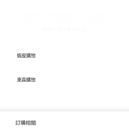
官方直營線上通路
點圖片進入賣場連結
蝦皮購物
東森購物
訂購相關